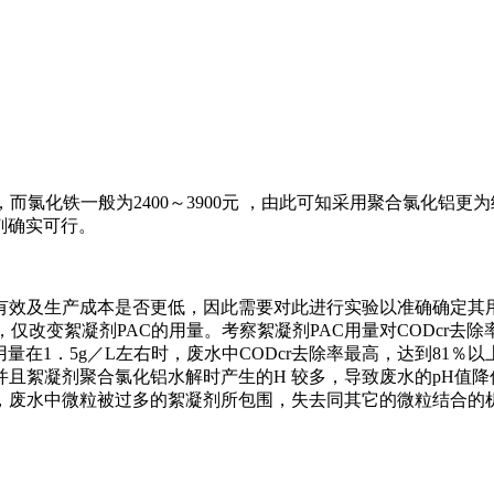
元／吨，而氯化铁一般为2400～3900元 ，由此可知采用聚合氯
剂确实可行。
及生产成本是否更低，因此需要对此进行实验以准确确定其用量。实
，仅改变絮凝剂PAC的用量。考察絮凝剂PAC用量对CODcr去
在1．5g／L左右时，废水中CODcr去除率最高，达到81％以上
且絮凝剂聚合氯化铝水解时产生的H 较多，导致废水的pH值降
，废水中微粒被过多的絮凝剂所包围，失去同其它的微粒结合的机