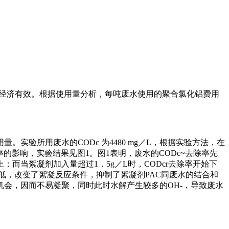
化铝更为经济有效。根据使用量分析，每吨废水使用的聚合氯化铝费用
验所用废水的CODc 为4480 mg／L，根据实验方法，在
除率的影响，实验结果见图1。图1表明，废水的CODc~去除率先
；而当絮凝剂加入量超过1．5g／L时，CODcr去除率开始下
低，改变了絮凝反应条件，抑制了絮凝剂PAC同废水的结合和
会，因而不易凝聚，同时此时水解产生较多的OH-，导致废水