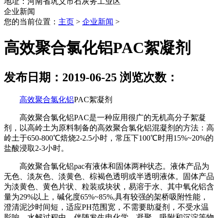
地址：河南省巩义市石灰务工业区
企业新闻
您的当前位置：
主页
>
企业新闻
>
高效聚合氯化铝PAC絮凝剂
发布日期：2019-06-25 浏览次数：
高效聚合氯化铝
PAC絮凝剂
高效聚合氯化铝PAC是一种应用很广的无机高分子絮凝
剂，以高岭土为原料制备的高效聚合氯化铝混凝剂的方法：高
岭土于650-800℃焙烧2-2.5小时，常压下100℃时用15%~20%的
盐酸浸取2-3小时。
高效聚合氯化铝pac有液体和固体两种状态。液体产品为
无色、淡灰色、淡黄色、棕褐色透明或半透明液体。固体产品
为淡黄色、黄色片状、粒装或块状，易溶于水、其中氧化铝含
量为29%以上，碱化度65%~85%,具有较强的架桥吸附性能，
澄清泥沙时间短，适应PH范围宽，不需要助凝剂，不受水温
影响，水解过程中，伴随发生电化学、凝聚、吸附和沉淀等物