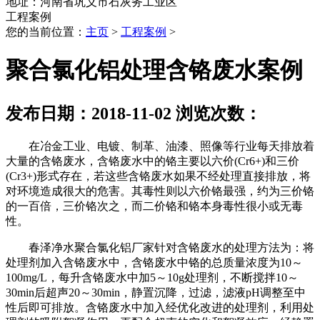
地址：河南省巩义市石灰务工业区
工程案例
您的当前位置：
主页
>
工程案例
>
聚合氯化铝处理含铬废水案例
发布日期：2018-11-02 浏览次数：
在冶金工业、电镀、制革、油漆、照像等行业每天排放着
大量的含铬废水，含铬废水中的铬主要以六价(Cr6+)和三价
(Cr3+)形式存在，若这些含铬废水如果不经处理直接排放，将
对环境造成很大的危害。其毒性则以六价铬最强，约为三价铬
的一百倍，三价铬次之，而二价铬和铬本身毒性很小或无毒
性。
春泽净水聚合氯化铝厂家针对含铬废水的处理方法为：将
处理剂加入含铬废水中，含铬废水中铬的总质量浓度为10～
100mg/L，每升含铬废水中加5～10g处理剂，不断搅拌10～
30min后超声20～30min，静置沉降，过滤，滤液pH调整至中
性后即可排放。含铬废水中加入经优化改进的处理剂，利用处