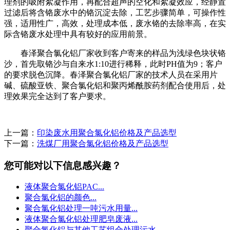
理剂的吸附絮凝作用，再配合超声的空化和絮凝效应，经静置
过滤后将含铬废水中的铬沉淀去除，工艺步骤简单，可操作性
强，适用性广，高效，处理成本低，废水铬的去除率高，在实
际含铬废水处理中具有较好的应用前景。
春泽聚合氯化铝厂家收到客户寄来的样品为浅绿色块状铬
沙，首先取铬沙与自来水1:10进行稀释，此时PH值为9；客户
的要求脱色沉降。
春泽
聚合氯化铝厂家的技术人员在采用片
碱、硫酸亚铁、聚合氯化铝和聚丙烯酰胺药剂配合使用后，处
理效果完全达到了客户要求。
上一篇：
印染废水用聚合氯化铝价格及产品选型
下一篇：
洗煤厂用聚合氯化铝价格及产品选型
您可能对以下信息感兴趣？
液体聚合氯化铝PAC...
聚合氯化铝的颜色...
聚合氯化铝处理一吨污水用量...
液体聚合氯化铝处理肥皂废液...
聚合氯化铝与其他工艺组合处理污水...